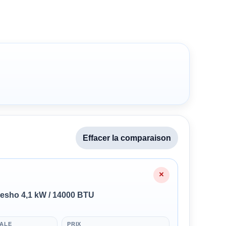
Effacer la comparaison
2/2 · Sannov
×
resho 4,1 kW / 14000 BTU
IALE
PRIX