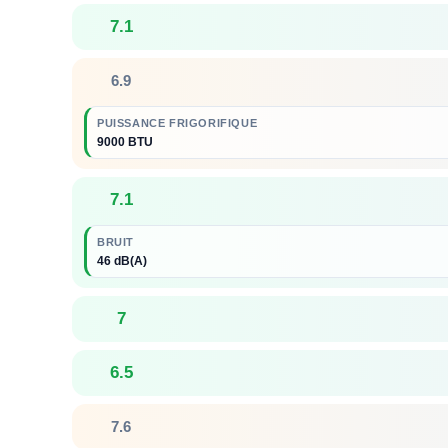
7.1
6.9
PUISSANCE FRIGORIFIQUE
9000 BTU
7.1
BRUIT
46 dB(A)
7
6.5
7.6