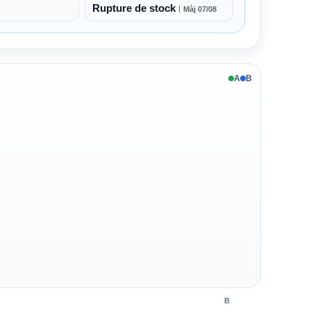
Rupture de stock
Màj 07/08
A
B
B