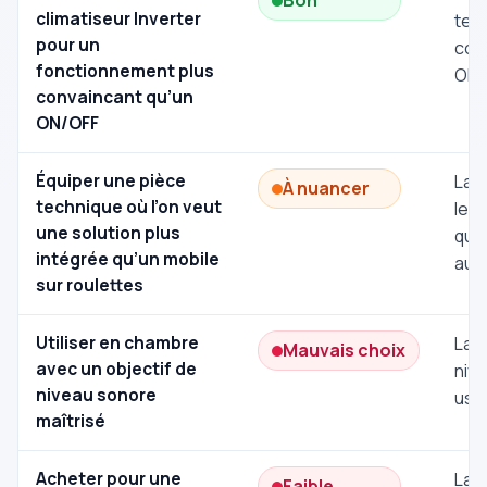
Bon
climatiseur Inverter
tec
pour un
con
fonctionnement plus
ON/
convaincant qu’un
ON/OFF
Équiper une pièce
La r
À nuancer
technique où l’on veut
les
une solution plus
que 
intégrée qu’un mobile
au s
sur roulettes
Utiliser en chambre
La r
Mauvais choix
avec un objectif de
nive
niveau sonore
usa
maîtrisé
Acheter pour une
La r
Faible