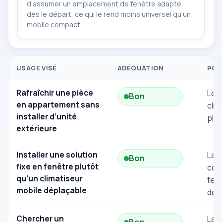
d’assumer un emplacement de fenêtre adapté
dès le départ, ce qui le rend moins universel qu’un
mobile compact.
USAGE VISÉ
ADÉQUATION
POU
Rafraîchir une pièce
Le 
Bon
en appartement sans
clim
installer d’unité
plus
extérieure
Installer une solution
La 
Bon
fixe en fenêtre plutôt
corr
qu’un climatiseur
fenê
mobile déplaçable
dép
Chercher un
La r