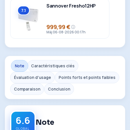
Sannover Fresho12HP
7.1
Global
999,99 €
ⓘ
Prix
Màj 06-08-2026 00:17h
Note
Caractéristiques clés
Évaluation d'usage
Points forts et points faibles
Comparaison
Conclusion
6.6
Note
GLOBAL